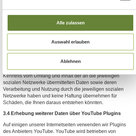
Instagram
https://help.instagram.com/155833707900388/
Wenn Sie nicht möchten, dass Google, Facebook, Twitter
oder Instagram die über unseren Webauftritt gesammelten
Alle zulassen
Daten unmittelbar Ihrem Profil in dem jeweiligen Dienst
zuordnen, müssen Sie sich vor Ihrem Besuch unserer
Website bei dem entsprechenden Dienst ausloggen. Sie
Auswahl erlauben
können das Laden der Plugins auch mit Add-Ons für Ihren
Browser komplett verhindern, z. B. mit dem Skript-Blocker
„NoScript“ (http://noscript.net/)
Ablehnen
Wir weisen Sie ausdrücklich darauf hin, dass wir keine
Kenntnis vom Umfang und Inhalt der an die jeweiligen
sozialen Netzwerke übermittelten Daten sowie deren
Verarbeitung und Nutzung durch die jeweiligen sozialen
Netzwerke haben und keine Haftung übernehmen für
Schäden, die Ihnen daraus entstehen könnten.
3.4 Erhebung weiterer Daten über YouTube Plugins
Auf einigen unserer Internetseiten verwenden wir Plugins
des Anbieters YouTube. YouTube wird betrieben von