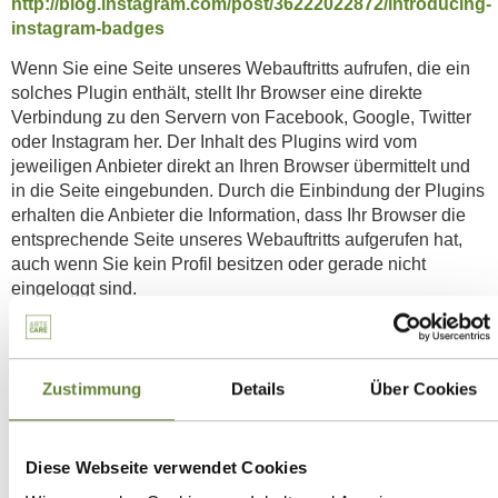
http://blog.instagram.com/post/36222022872/introducing-
instagram-badges
Wenn Sie eine Seite unseres Webauftritts aufrufen, die ein
solches Plugin enthält, stellt Ihr Browser eine direkte
Verbindung zu den Servern von Facebook, Google, Twitter
oder Instagram her. Der Inhalt des Plugins wird vom
jeweiligen Anbieter direkt an Ihren Browser übermittelt und
in die Seite eingebunden. Durch die Einbindung der Plugins
erhalten die Anbieter die Information, dass Ihr Browser die
entsprechende Seite unseres Webauftritts aufgerufen hat,
auch wenn Sie kein Profil besitzen oder gerade nicht
eingeloggt sind.
Diese Information (einschließlich Ihrer IP-Adresse) wird von
Ihrem Browser direkt an einen Server des jeweiligen
Anbieters in die USA übermittelt und dort gespeichert. Sind
Zustimmung
Details
Über Cookies
Sie bei einem der Dienste eingeloggt, können die Anbieter
den Besuch unserer Website Ihrem Profil auf Facebook,
Google+, Twitter bzw. Instagram unmittelbar zuordnen.
Diese Webseite verwendet Cookies
Wenn Sie mit den Plugins interagieren, zum Beispiel den