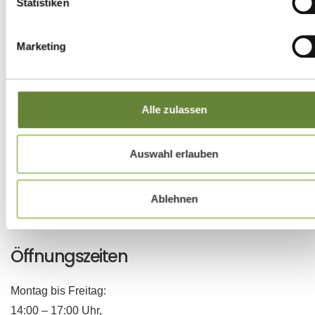
Statistiken
Unser einladendes
Café & Bistro „Licher Stübchen“
ist
Marketing
ein beliebter Treffpunkt für Jung und Alt. Bewohner:innen,
Angehörige und externe Gäste genießen unsere frisch
zubereiteten Speisen, Kaffee- und Kuchenspezialitäten in
Alle zulassen
gemütlicher Atmosphäre.
Feiern & Veranstaltungen:
Gerne richten wir Ihr
Auswahl erlauben
öffentliches oder privates Event bei uns aus. Sprechen Sie
uns einfach an, wir freuen uns auf die gemeinsame
Ablehnen
Planung!
Öffnungszeiten
Montag bis Freitag:
14:00 – 17:00 Uhr,