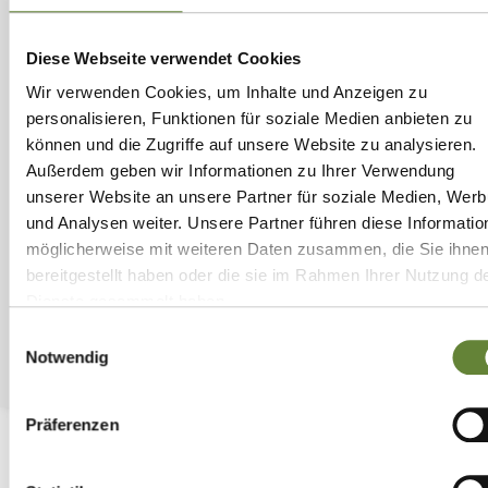
1
Diese Webseite verwendet Cookies
Wir verwenden Cookies, um Inhalte und Anzeigen zu
öffentliches
Bistro und Café „Licher Stübchen“
personalisieren, Funktionen für soziale Medien anbieten zu
können und die Zugriffe auf unsere Website zu analysieren.
1
Außerdem geben wir Informationen zu Ihrer Verwendung
unserer Website an unsere Partner für soziale Medien, Wer
und Analysen weiter. Unsere Partner führen diese Informatio
großzügige Gartenanlage mit vielen
Sitzmöglichkeiten, Friseur und Fußpflege
möglicherweise mit weiteren Daten zusammen, die Sie ihne
bereitgestellt haben oder die sie im Rahmen Ihrer Nutzung d
Dienste gesammelt haben.
Mehr über Pflege & Betreuung
Einwilligungsauswahl
Notwendig
Präferenzen