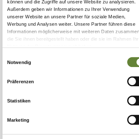
können und die Zugriffe auf unsere Website zu analysieren.
Außerdem geben wir Informationen zu Ihrer Verwendung
Der Wohnpark Fuhseblick auf
unserer Website an unsere Partner für soziale Medien,
einen Blick
Werbung und Analysen weiter. Unsere Partner führen diese
Informationen möglicherweise mit weiteren Daten zusammen
die Sie ihnen bereitgestellt haben oder die sie im Rahmen Ihr
145
Nutzung der Dienste gesammelt haben.
Einwilligungsauswahl
stationäre Pflegeplätze in Einzel- oder
Notwendig
Doppelzimmern
Präferenzen
50
Statistiken
Pflegeplätze im gerontopsychiatrischen geschützen
Wohnbereich
Marketing
26