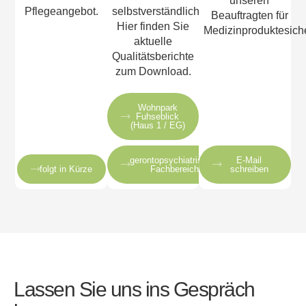
unseren
Pflegeangebot.
selbstverständlich.
Beauftragten für
Hier finden Sie
Medizinproduktesiche
aktuelle
Qualitätsberichte
zum Download.
Wohnpark
Fuhseblick
(Haus 1 / EG)
gerontopsychiatrischer
E-Mail
folgt in Kürze
Fachbereich
schreiben
Lassen Sie uns ins Gespräch